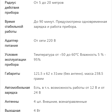
Радиус
От 5 до 20 метров
действия
прибора
Время
До 90 минут. Предусмотрена одновременная
стабильной
зарядка и работа прибора.
работы
Адаптер
От сети 220 В
питания
Условия
Температура от –50 до 60°C Влажность 5 % -
эксплуатации
95%
прибора
Габариты
121.5 х 62 х 31мм (без антенн), масса 238.5
грамм
Автомобильная
Есть, в т.ч. возможность работы от 12 В и от
зарядка
24 В
Антенны
4 шт. Внешние, всенаправленные
Выходная
4 Вт