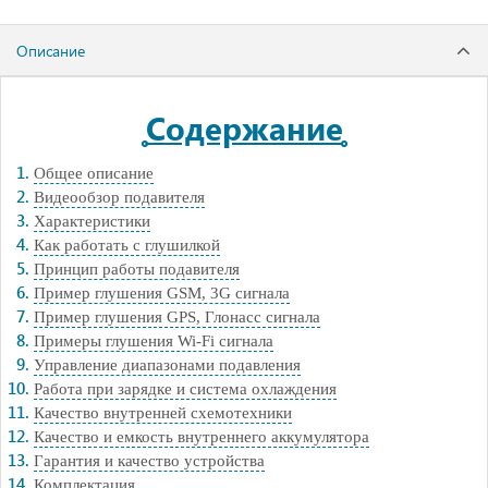
Описание
Содержание
Общее описание
Видеообзор подавителя
Характеристики
Как работать с глушилкой
Принцип работы подавителя
Пример глушения GSM, 3G сигнала
Пример глушения GPS, Глонасс сигнала
Примеры глушения Wi-Fi сигнала
Управление диапазонами подавления
Работа при зарядке и система охлаждения
Качество внутренней схемотехники
Качество и емкость внутреннего аккумулятора
Гарантия и качество устройства
Комплектация