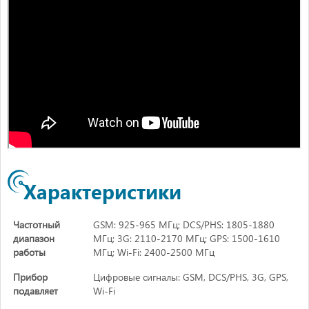
Характеристики
Частотный
GSM: 925-965 МГц; DCS/PHS: 1805-1880
диапазон
МГц; 3G: 2110-2170 МГц; GPS: 1500-1610
работы
МГц; Wi-Fi: 2400-2500 МГц
Прибор
Цифровые сигналы: GSM, DCS/PHS, 3G, GPS,
подавляет
Wi-Fi