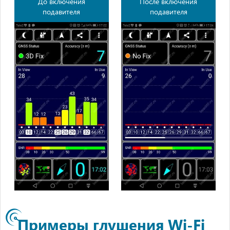
До включения
После включения
подавителя
подавителя
Примеры глушения Wi-Fi