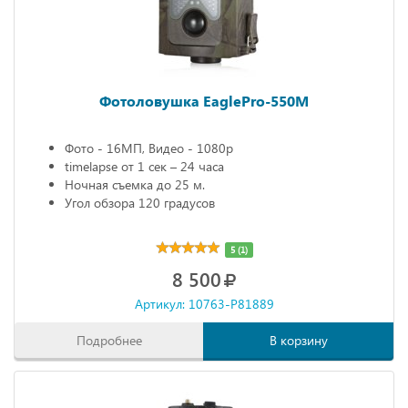
Фотоловушка EaglePro-550M
Фото - 16МП, Видео - 1080р
timelapse от 1 сек – 24 часа
Ночная съемка до 25 м.
Угол обзора 120 градусов
5 (1)
8 500
Артикул: 10763-P81889
Подробнее
В корзину