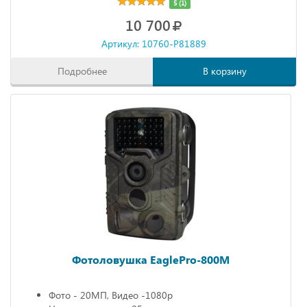
5 (1)
10 700
Артикул: 10760-P81889
Подробнее
В корзину
Фотоловушка EaglePro-800M
Фото - 20МП, Видео -1080р