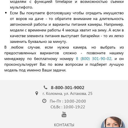
моделям с функцией timelapse и возможностью съемки
мультифото.
Если Вы покупаете фотоловушку чтобы оградить имущество
от воров на даче - то обратите внимание на длительность
автономной работы и варианты питания камеры. Например,
модели с временем работы 4 месяца хватит на зиму. А если в
качестве элемента питания выступает батарейки - то их легко
заменить буквально за минуту.
В любом случае, если нужна камера, но выбрать из
предоставленных вариантов сложно - позвоните нашему
менеджеру по бесплатному номеру
8 (800) 301-90-02
, и он
проконсультирует Вас по всем вопросам и подберет лучшую
модель под именно Ваши задачи.
8-800-301-9002
г. Коломна, ул. Астахова, 25
Пн-Пт : 10:00-20:00
Сб,Вс : 10:00-19:22
КОНТАКТЫ