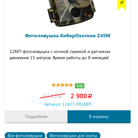
Фотоловушка КиберОхотник Z45M
12МП фотоловушка с ночной съемкой и датчиком
движения 15 метров. Время работы до 8 месяцев!
5 (1)
4143
2 900
Артикул: 11427-P81889
Подробнее
В корзину
Все фотоловушки
Фотоловушки для охоты