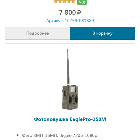
5 (1)
7 800
Артикул: 10759-P81889
Подробнее
В корзину
Фотоловушка EaglePro-350M
Фото 8МП-16МП, Видео 720р-1080р