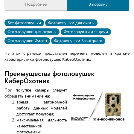
Подробнее
В корзину
Все фотоловушки
Фотоловушки для охоты
Фотоловушки для охраны
Фотоловушки для дачи
Фотоловушки Филин
Фотоловушки Scoutguard
На этой странице представлен перечень моделей и краткие
характеристики фотоловушек КиберОхотник.
Преимущества фотоловушек
КиберОхотник
При покупке камеры следует
обращать внимание на:
время автономной
работы данных моделей
достигает полугода;
максимальная дальность
качественной
фотосъемки;