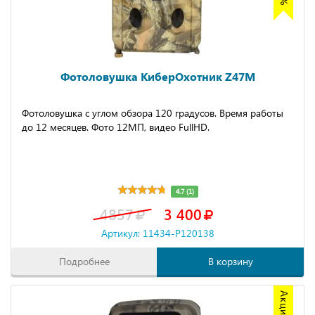
Фотоловушка КиберОхотник Z47M
Фотоловушка с углом обзора 120 градусов. Время работы
до 12 месяцев. Фото 12МП, видео FullHD.
4.7 (1)
4857
3 400
Артикул: 11434-P120138
Подробнее
В корзину