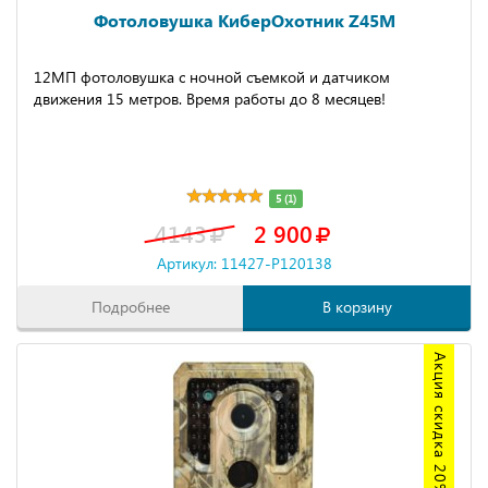
Фотоловушка КиберОхотник Z45M
12МП фотоловушка с ночной съемкой и датчиком
движения 15 метров. Время работы до 8 месяцев!
5 (1)
4143
2 900
Артикул: 11427-P120138
Подробнее
В корзину
Акция скидка 20%