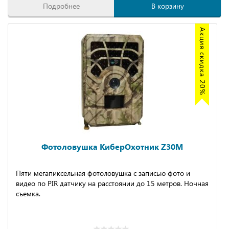
Подробнее
В корзину
Акция скидка 20%
Фотоловушка КиберОхотник Z30M
Пяти мегапиксельная фотоловушка с записью фото и
видео по PIR датчику на расстоянии до 15 метров. Ночная
съемка.