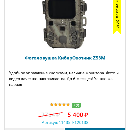
Акция скидка 20%
Фотоловушка КиберОхотник Z53M
Удобное управление кнопками, наличие монитора. Фото и
видео качество настраивается. До 6 месяцев! Установка
пароля
5 (1)
7714
5 400
Артикул: 11435-P120138