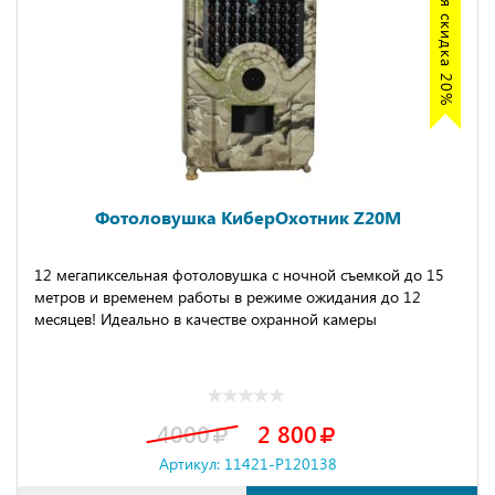
Акция скидка 20%
Фотоловушка КиберОхотник Z20M
12 мегапиксельная фотоловушка с ночной съемкой до 15
метров и временем работы в режиме ожидания до 12
месяцев! Идеально в качестве охранной камеры
4000
2 800
Артикул: 11421-P120138