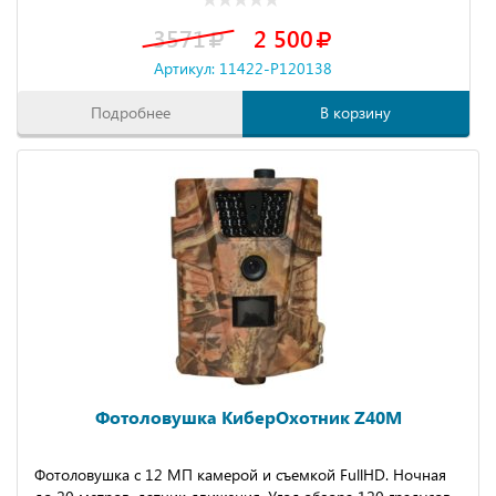
3571
2 500
Артикул: 11422-P120138
Подробнее
В корзину
Фотоловушка КиберОхотник Z40M
Фотоловушка с 12 МП камерой и съемкой FullHD. Ночная