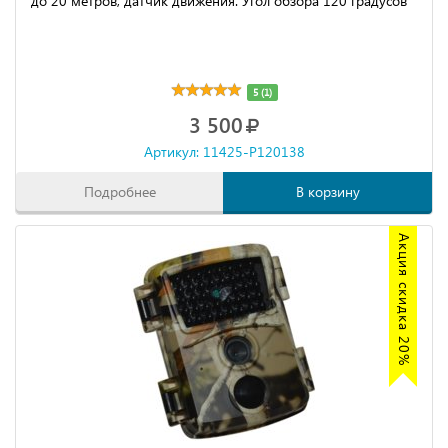
до 20 метров, датчик движения. Угол обзора 120 градусов
5 (1)
3 500
Артикул: 11425-P120138
Подробнее
В корзину
Акция скидка 20%