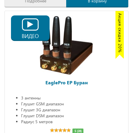
Подробнее
В корзину
Акция скидка 20%
ВИДЕО
EaglePro EP Буран
3 антенны
Глушит GSM диапазон
Глушит 3G диапазон
Глушит DSM диапазон
Радиус 5 метров
5 (28)