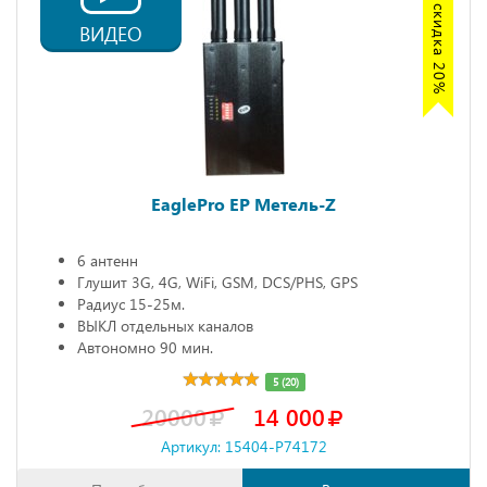
Акция скидка 20%
ВИДЕО
EaglePro EP Метель-Z
6 антенн
Глушит 3G, 4G, WiFi, GSM, DCS/PHS, GPS
Радиус 15-25м.
ВЫКЛ отдельных каналов
Автономно 90 мин.
5 (20)
20000
14 000
Артикул: 15404-P74172