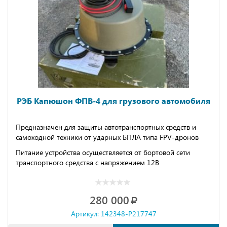
РЭБ Капюшон ФПВ-4 для грузового автомобиля
Предназначен для защиты автотранспортных средств и
самоходной техники от ударных БПЛА типа FPV-дронов
Питание устройства осуществляется от бортовой сети
транспортного средства с напряжением 12В
Зона действия устройства - 200м от защищаемого объекта
Оснащено выносным пультом контроля и управления с
280 000
кабелем длиной 4 м.
Артикул: 142348-P217747
Возможно увеличение мощности передатчиков до 50Вт