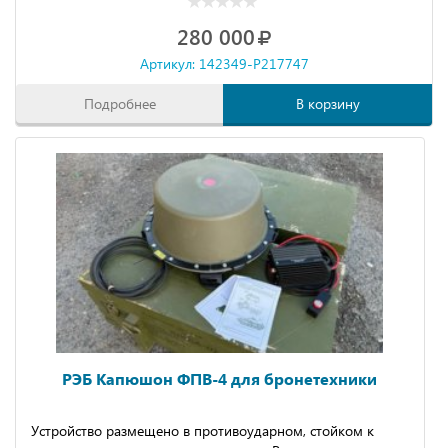
Оснащено выносным пультом контроля и управления с
280 000
кабелем длиной 4 м.
Артикул: 142349-P217747
Возможно увеличение мощности передатчиков до 50Вт.
Подробнее
В корзину
РЭБ Капюшон ФПВ-4 для бронетехники
Устройство размещено в противоударном, стойком к